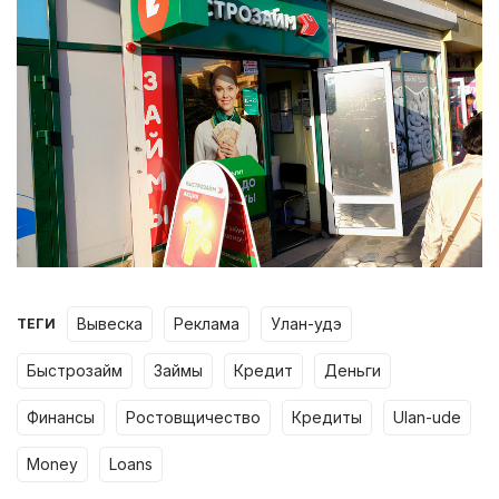
вывеска
реклама
улан-удэ
ТЕГИ
быстрозайм
займы
кредит
деньги
финансы
ростовщичество
кредиты
ulan-ude
money
loans