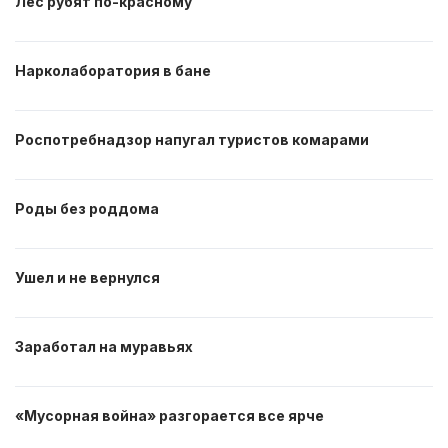
Лес рубят по-красному
Нарколаборатория в бане
Роспотребнадзор напугал туристов комарами
Роды без роддома
Ушел и не вернулся
Заработал на муравьях
«Мусорная война» разгорается все ярче