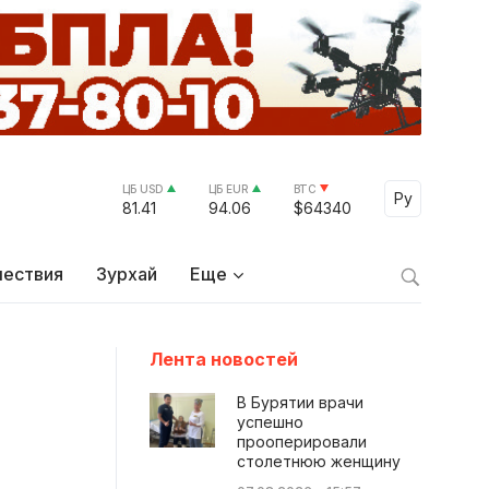
ЦБ USD
ЦБ EUR
BTC
Select Lang
Ру
81.41
94.06
$64340
ествия
Зурхай
Еще
Лента новостей
В Бурятии врачи
успешно
прооперировали
столетнюю женщину