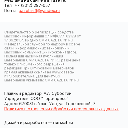
Реклама на сайте и в газете:
Тел.: +7 (3012) 297-057
Почта:
gazeta-n1@yandex.ru
Свидетельство о регистрации средства
массовой информации Эл №ФС77-62128 от
17.06.2015г. выдано СМИ GAZETA-N1.RU
Федеральной службой по надзору в сфере
связи, информационных технологий и
массовых коммуникаций (Роскомнадзор).
Полная или частичная публикация
материалов СМИ GAZETA-N1.RU разрешена
только с письменного разрешения
редакции! При цитировании материалов
прямая активная ссылка на www.gazeta-
n1.ru обязательна. Для печатных
материалов указывать: СМИ GAZETA-N1.RU
Главный редактор: А.А. Субботин
Учредитель: ООО “Тори-пресс”
Адрес: 670031 г. Улан-Удэ, ул. Терешковой, 7
Политика в отношении обработки персональных данных
Дизайн и разработка —
nanzat.ru