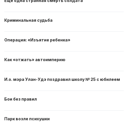
Еще одна странная смерть солдата
Криминальная судьба
Операция: «Изъятие ребенка»
Как «отжать» автоимперию
И.о. мэра Улан-Удэ поздравил школу № 25 с юбилеем
Бои без правил
Парк возле психушки