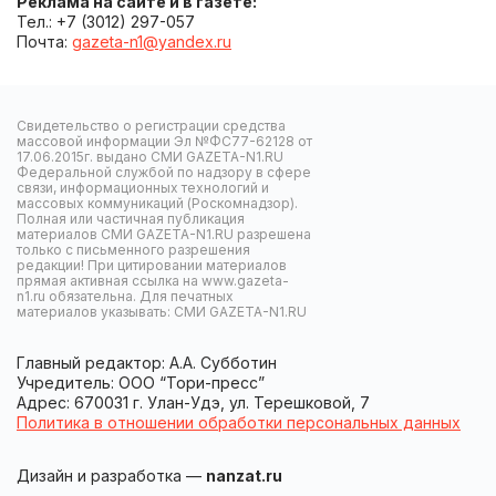
Реклама на сайте и в газете:
Тел.: +7 (3012) 297-057
Почта:
gazeta-n1@yandex.ru
Свидетельство о регистрации средства
массовой информации Эл №ФС77-62128 от
17.06.2015г. выдано СМИ GAZETA-N1.RU
Федеральной службой по надзору в сфере
связи, информационных технологий и
массовых коммуникаций (Роскомнадзор).
Полная или частичная публикация
материалов СМИ GAZETA-N1.RU разрешена
только с письменного разрешения
редакции! При цитировании материалов
прямая активная ссылка на www.gazeta-
n1.ru обязательна. Для печатных
материалов указывать: СМИ GAZETA-N1.RU
Главный редактор: А.А. Субботин
Учредитель: ООО “Тори-пресс”
Адрес: 670031 г. Улан-Удэ, ул. Терешковой, 7
Политика в отношении обработки персональных данных
Дизайн и разработка —
nanzat.ru