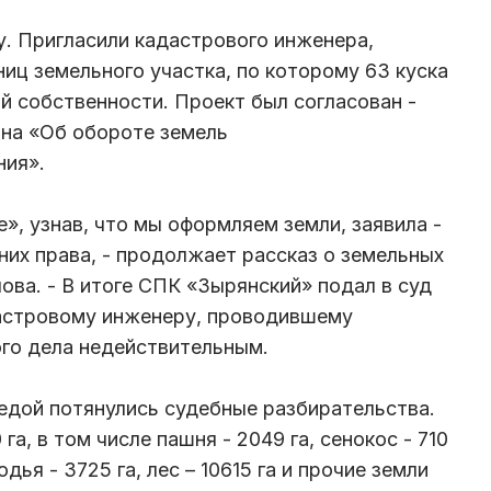
у. Пригласили кадастрового инженера,
иц земельного участка, по которому 63 куска
й собственности. Проект был согласован -
она «Об обороте земель
ния».
», узнав, что мы оформляем земли, заявила -
 них права, - продолжает рассказ о земельных
ва. - В итоге СПК «Зырянский» подал в суд
дастровому инженеру, проводившему
го дела недействительным.
едой потянулись судебные разбирательства.
а, в том числе пашня - 2049 га, сенокос - 710
одья - 3725 га, лес – 10615 га и прочие земли