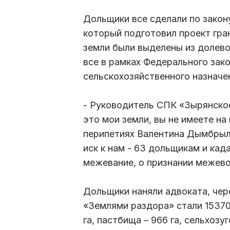
Дольщики все сделали по закон
который подготовил проект гран
земли были выделены из долево
все в рамках Федерального зак
сельскохозяйственного назначе
- Руководитель СПК «Зырянское
это мои земли, вы не имеете на
перипетиях Валентина Дымбрыло
иск к нам - 63 дольщикам и ка
межевание, о признании межево
Дольщики наняли адвоката, чер
«Землями раздора» стали 15370 г
га, пастбища – 966 га, сельхозуг