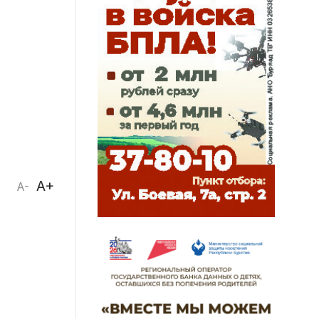
A+
A-