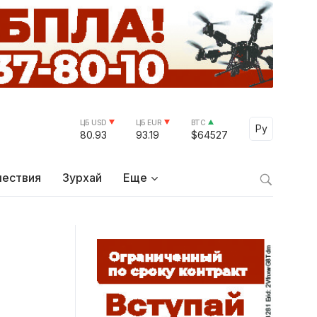
ЦБ USD
ЦБ EUR
BTC
Select Lang
Ру
80.93
93.19
$64527
ествия
Зурхай
Еще