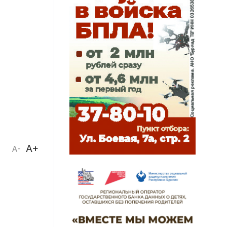
A+
A-