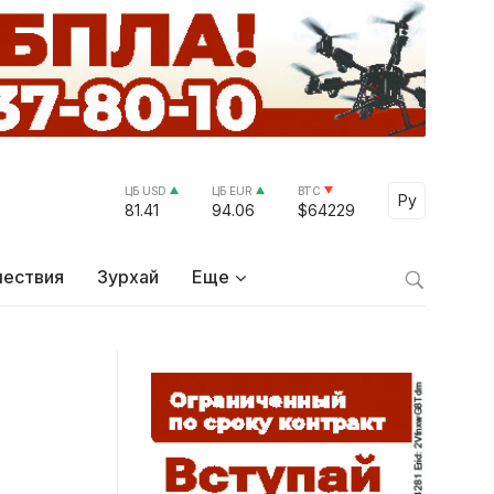
ЦБ USD
ЦБ EUR
BTC
Select Lang
Ру
81.41
94.06
$64229
ествия
Зурхай
Еще