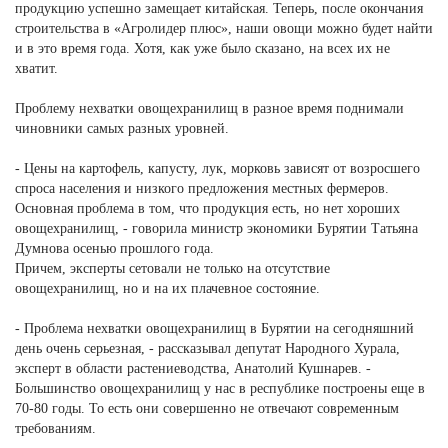
продукцию успешно замещает китайская. Теперь, после окончания
строительства в «Агролидер плюс», наши овощи можно будет найти
и в это время года. Хотя, как уже было сказано, на всех их не
хватит.
Проблему нехватки овощехранилищ в разное время поднимали
чиновники самых разных уровней.
- Цены на картофель, капусту, лук, морковь зависят от возросшего
спроса населения и низкого предложения местных фермеров.
Основная проблема в том, что продукция есть, но нет хороших
овощехранилищ, - говорила министр экономики Бурятии Татьяна
Думнова осенью прошлого года.
Причем, эксперты сетовали не только на отсутствие
овощехранилищ, но и на их плачевное состояние.
- Проблема нехватки овощехранилищ в Бурятии на сегодняшний
день очень серьезная, - рассказывал депутат Народного Хурала,
эксперт в области растениеводства, Анатолий Кушнарев. -
Большинство овощехранилищ у нас в республике построены еще в
70-80 годы. То есть они совершенно не отвечают современным
требованиям.