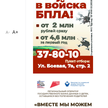
A+
A-