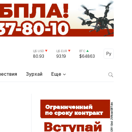
ЦБ USD
ЦБ EUR
BTC
Ру
80.93
93.19
$64863
ествия
Зурхай
Еще