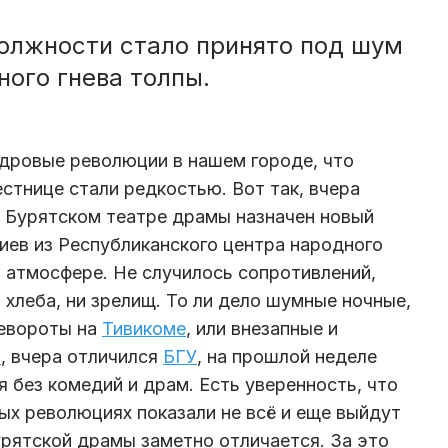
должности стало принято под шум
ного гнева толпы.
дровые революции в нашем городе, что
стнице стали редкостью. Вот так, вчера
в Бурятском театре драмы назначен новый
иев из Республиканского центра народного
й атмосфере. Не случилось сопротивлений,
и хлеба, ни зрелищ. То ли дело шумные ночные,
ревороты на
Тивикоме
, или внезапные и
В
, вчера отличился
БГУ
, на прошлой неделе
 без комедий и драм. Есть уверенность, что
ных революциях показали не всё и еще выйдут
урятской драмы заметно отличается. За это