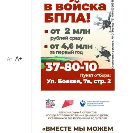
A+
A-