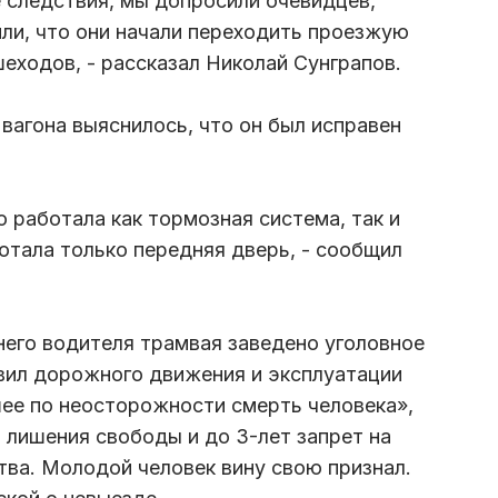
е следствия, мы допросили очевидцев,
или, что они начали переходить проезжую
шеходов, - рассказал Николай Сунграпов.
вагона выяснилось, что он был исправен
о работала как тормозная система, так и
отала только передняя дверь, - сообщил
него водителя трамвая заведено уголовное
вил дорожного движения и эксплуатации
ее по неосторожности смерть человека»,
т лишения свободы и до 3-лет запрет на
ва. Молодой человек вину свою признал.