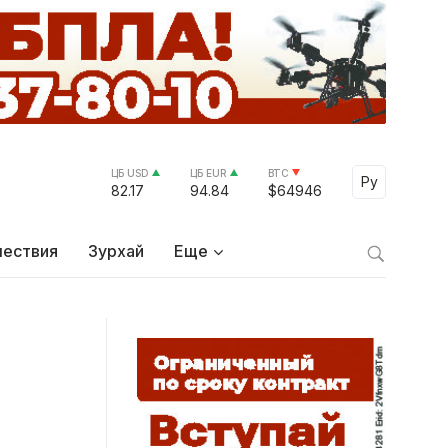
ЦБ USD
ЦБ EUR
BTC
Select Lang
Ру
82.17
94.84
$64946
ествия
Зурхай
Еще