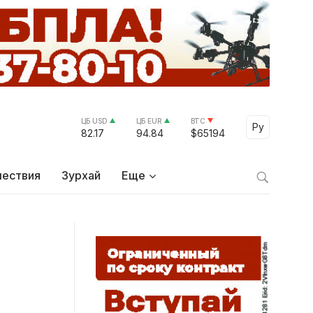
ЦБ USD
ЦБ EUR
BTC
Select Lang
Ру
82.17
94.84
$65194
ествия
Зурхай
Еще