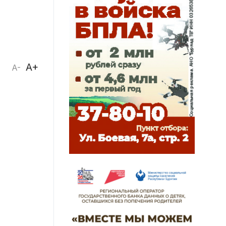
A+
A-