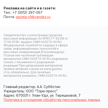
Реклама на сайте и в газете:
Тел.: +7 (3012) 297-057
Почта:
gazeta-n1@yandex.ru
Свидетельство о регистрации средства
массовой информации Эл №ФС77-62128 от
17.06.2015г. выдано СМИ GAZETA-N1.RU
Федеральной службой по надзору в сфере
связи, информационных технологий и
массовых коммуникаций (Роскомнадзор).
Полная или частичная публикация
материалов СМИ GAZETA-N1.RU разрешена
только с письменного разрешения
редакции! При цитировании материалов
прямая активная ссылка на www.gazeta-
n1.ru обязательна. Для печатных
материалов указывать: СМИ GAZETA-N1.RU
Главный редактор: А.А. Субботин
Учредитель: ООО “Тори-пресс”
Адрес: 670031 г. Улан-Удэ, ул. Терешковой, 7
Политика в отношении обработки персональных данных