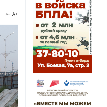
A+
A-