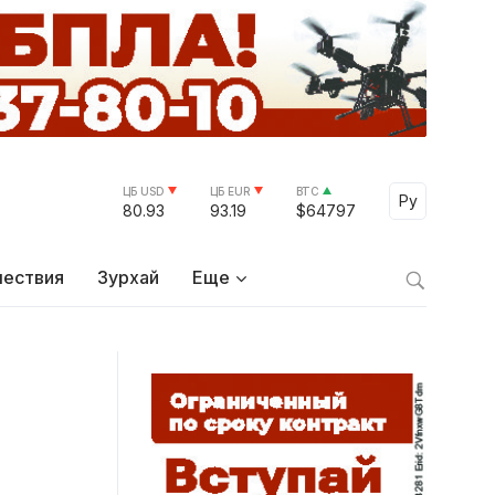
ЦБ USD
ЦБ EUR
BTC
Select Lang
Ру
80.93
93.19
$64797
ествия
Зурхай
Еще