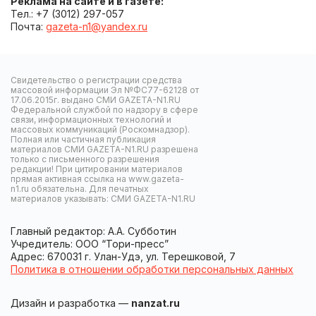
Реклама на сайте и в газете:
Тел.: +7 (3012) 297-057
Почта:
gazeta-n1@yandex.ru
Свидетельство о регистрации средства
массовой информации Эл №ФС77-62128 от
17.06.2015г. выдано СМИ GAZETA-N1.RU
Федеральной службой по надзору в сфере
связи, информационных технологий и
массовых коммуникаций (Роскомнадзор).
Полная или частичная публикация
материалов СМИ GAZETA-N1.RU разрешена
только с письменного разрешения
редакции! При цитировании материалов
прямая активная ссылка на www.gazeta-
n1.ru обязательна. Для печатных
материалов указывать: СМИ GAZETA-N1.RU
Главный редактор: А.А. Субботин
Учредитель: ООО “Тори-пресс”
Адрес: 670031 г. Улан-Удэ, ул. Терешковой, 7
Политика в отношении обработки персональных данных
Дизайн и разработка —
nanzat.ru