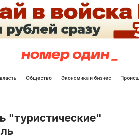
 власть
Общество
Экономика и бизнес
Происш
ть "туристические"
ель