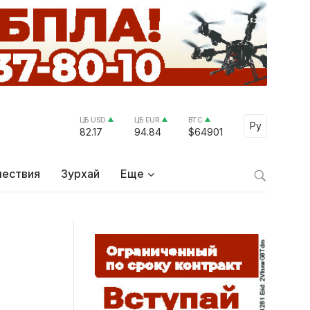
ЦБ USD
ЦБ EUR
BTC
Select Lang
Ру
82.17
94.84
$64901
ествия
Зурхай
Еще