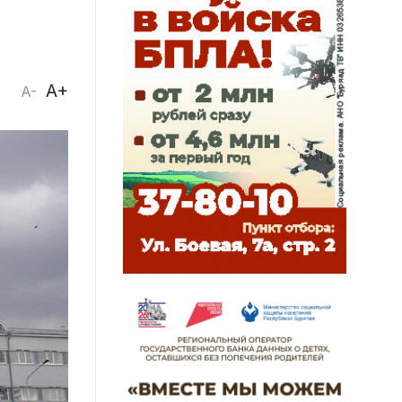
A+
A-