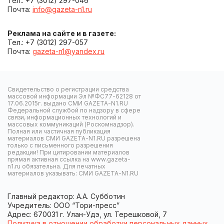
Тел.: +7 (3012) 297-046
Почта:
info@gazeta-n1.ru
Реклама на сайте и в газете:
Тел.: +7 (3012) 297-057
Почта:
gazeta-n1@yandex.ru
Свидетельство о регистрации средства
массовой информации Эл №ФС77-62128 от
17.06.2015г. выдано СМИ GAZETA-N1.RU
Федеральной службой по надзору в сфере
связи, информационных технологий и
массовых коммуникаций (Роскомнадзор).
Полная или частичная публикация
материалов СМИ GAZETA-N1.RU разрешена
только с письменного разрешения
редакции! При цитировании материалов
прямая активная ссылка на www.gazeta-
n1.ru обязательна. Для печатных
материалов указывать: СМИ GAZETA-N1.RU
Главный редактор: А.А. Субботин
Учредитель: ООО “Тори-пресс”
Адрес: 670031 г. Улан-Удэ, ул. Терешковой, 7
Политика в отношении обработки персональных данных