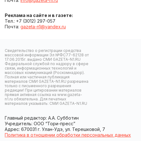
Почта:
info@gazeta-n1.ru
Реклама на сайте и в газете:
Тел.: +7 (3012) 297-057
Почта:
gazeta-n1@yandex.ru
Свидетельство о регистрации средства
массовой информации Эл №ФС77-62128 от
17.06.2015г. выдано СМИ GAZETA-N1.RU
Федеральной службой по надзору в сфере
связи, информационных технологий и
массовых коммуникаций (Роскомнадзор).
Полная или частичная публикация
материалов СМИ GAZETA-N1.RU разрешена
только с письменного разрешения
редакции! При цитировании материалов
прямая активная ссылка на www.gazeta-
n1.ru обязательна. Для печатных
материалов указывать: СМИ GAZETA-N1.RU
Главный редактор: А.А. Субботин
Учредитель: ООО “Тори-пресс”
Адрес: 670031 г. Улан-Удэ, ул. Терешковой, 7
Политика в отношении обработки персональных данных