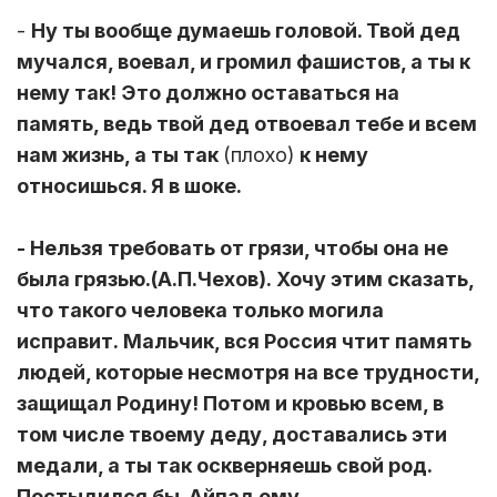
-
Ну ты вообще думаешь головой. Твой дед
мучался, воевал, и громил фашистов, а ты к
нему так! Это должно оставаться на
память, ведь твой дед отвоевал тебе и всем
нам жизнь, а ты так
(плохо)
к нему
относишься. Я в шоке.
- Нельзя требовать от грязи, чтобы она не
была грязью.(А.П.Чехов). Хочу этим сказать,
что такого человека только могила
исправит. Мальчик, вся Россия чтит память
людей, которые несмотря на все трудности,
защищал Родину! Потом и кровью всем, в
том числе твоему деду, доставались эти
медали, а ты так оскверняешь свой род.
Постыдился бы. Айпад ему