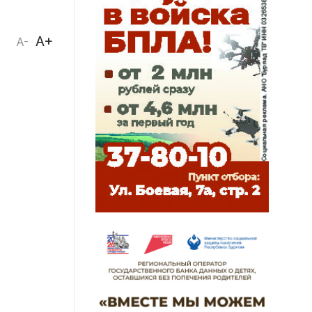
A+
A-