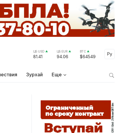
ЦБ USD
ЦБ EUR
BTC
Select Lang
Ру
81.41
94.06
$64549
ествия
Зурхай
Еще