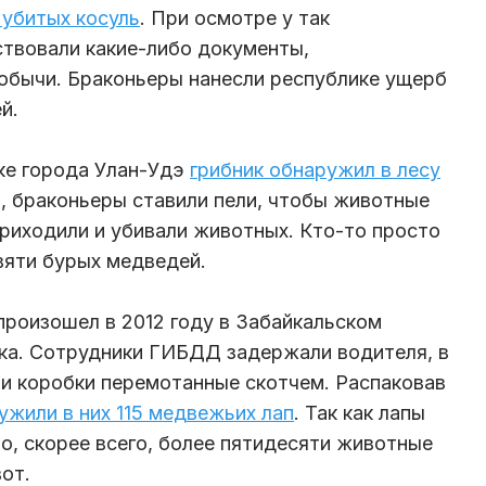
 убитых косуль
. При осмотре у так
твовали какие-либо документы,
бычи. Браконьеры нанесли республике ущерб
й.
вке города Улан-Удэ
грибник обнаружил в лесу
о, браконьеры ставили пели, чтобы животные
 приходили и убивали животных. Кто-то просто
вяти бурых медведей.
произошел в 2012 году в Забайкальском
ка. Сотрудники ГИБДД задержали водителя, в
и коробки перемотанные скотчем. Распаковав
ужили в них 115 медвежьих лап
. Так как лапы
о, скорее всего, более пятидесяти животные
от.