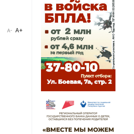
A+
A-