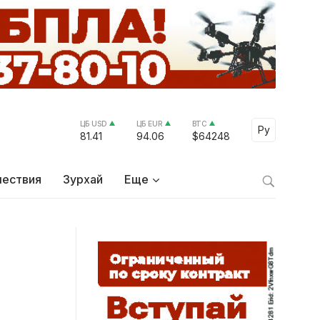
ЦБ USD
ЦБ EUR
BTC
Select Lang
Ру
81.41
94.06
$64248
ествия
Зурхай
Еще