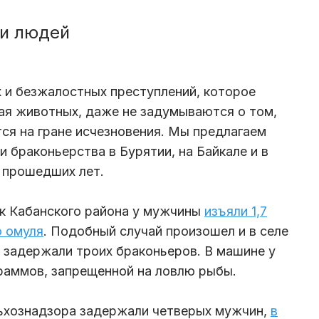
ти людей
х и безжалостных преступлений, которое
ая животных, даже не задумываются о том,
тся на гране исчезновения. Мы предлагаем
 браконьерства в Бурятии, на Байкале и в
о прошедших лет.
ьск Кабанского района у мужчины
изъяли 1,7
о омуля
. Подобный случай произошел и в селе
 задержали троих браконьеров. В машине у
граммов, запрещенной на ловлю рыбы.
льхознадзора задержали четверых мужчин,
в