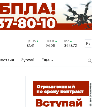
ЦБ USD
ЦБ EUR
BTC
Select Lang
Ру
81.41
94.06
$64872
ествия
Зурхай
Еще