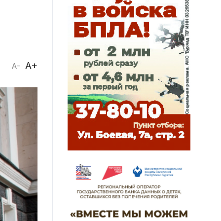
A+
A-