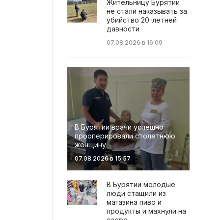
Жительницу Бурятии
не стали наказывать за
убийство 20-летней
давности
07.08.2026 в 16:09
В Бурятии врачи успешно
прооперировали столетнюю
женщину
07.08.2026 в 15:57
В Бурятии молодые
люди стащили из
магазина пиво и
продукты и махнули на
озеро