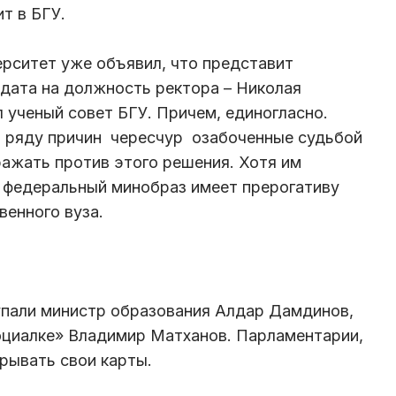
т в БГУ.
ерситет уже объявил, что представит
дата на должность ректора – Николая
 ученый совет БГУ. Причем, единогласно.
о ряду причин чересчур озабоченные судьбой
ражать против этого решения. Хотя им
о федеральный минобраз имеет прерогативу
енного вуза.
упали министр образования Алдар Дамдинов,
оциалке» Владимир Матханов. Парламентарии,
рывать свои карты.