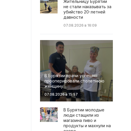
Жительницу Бурятии
не стали наказывать за
убийство 20-летней
давности
07.08.2026 в 16:09
В Бурятии врачи успешно
прооперировали столетнюю
женщину
07.08.2026 в 15:57
В Бурятии молодые
люди стащили из
магазина пиво и
продукты и махнули на
озеро