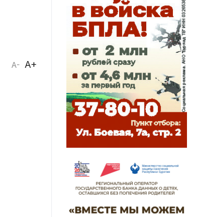
A+
A-