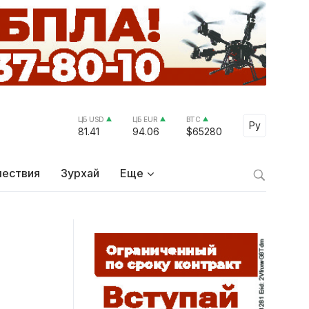
ЦБ USD
ЦБ EUR
BTC
Select Lang
Ру
81.41
94.06
$65280
ествия
Зурхай
Еще