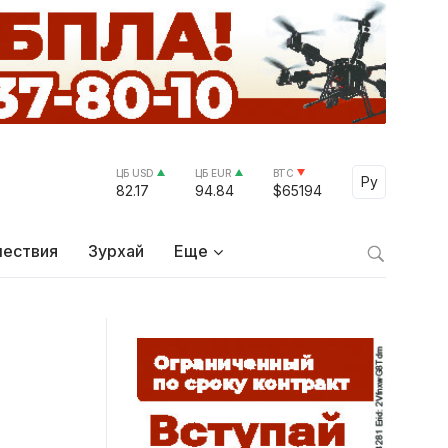
ЦБ USD
ЦБ EUR
BTC
Select Lang
Ру
82.17
94.84
$65194
ествия
Зурхай
Еще