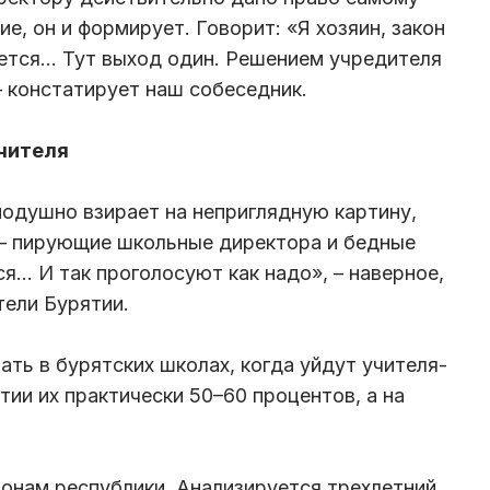
, он и формирует. Говорит: «Я хозяин, закон
уется… Тут выход один. Решением учредителя
– констатирует наш собеседник.
чителя
одушно взирает на неприглядную картину,
 – пирующие школьные директора и бедные
ся… И так проголосуют как надо», – наверное,
ели Бурятии.
ать в бурятских школах, когда уйдут учителя-
ии их практически 50–60 процентов, а на
онам республики. Анализируется трехлетний