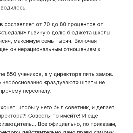
оводилось.
ов составляет от 70 до 80 процентов от
 «съедали» львиную долю бюджета школы.
ысяч, максимум семь тысяч. Включая
щен он нерациональным отношением к
е 850 учеников, а у директора пять замов.
 необоснованно «раздувают» штаты не
 прочему персоналу.
хочет, чтобы у него был советник, и делает
директора?! Совесть-то имейте! И еще
изводитель… Все официально, по приказам,
иректору действительно дано право самому