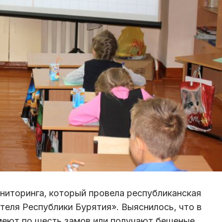
ниторинга, который провела республиканская
теля Республики Бурятия». Выяснилось, что в
меют по шесть замов или получают бешеные