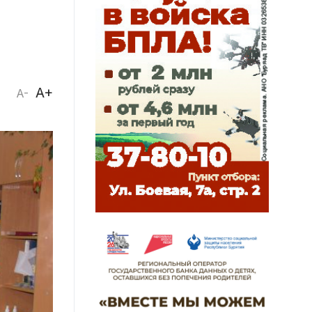
A+
A-