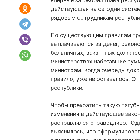
впервые заговорил глава респу
действующая на сегодня систем
рядовым сотрудникам республи
По существующим правилам пре
выплачиваются из денег, сэкон
больничных, вакантных должнос
министерствах набегавшие сумм
министрам. Когда очередь доход
правило, уже не оставалось. О 
республики.
Чтобы прекратить такую пагубн
изменения в действующее зако
расправлялся справедливо. Одн
выяснилось, что сформулировал