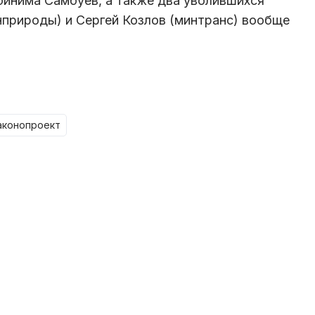
инима Самбуев, а также два уволившихся
природы) и Сергей Козлов (минтранс) вообще
законопроект