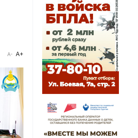
A+
A-