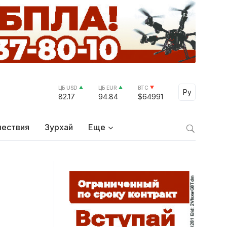
ЦБ USD
ЦБ EUR
BTC
Select Lang
Ру
82.17
94.84
$64991
ествия
Зурхай
Еще