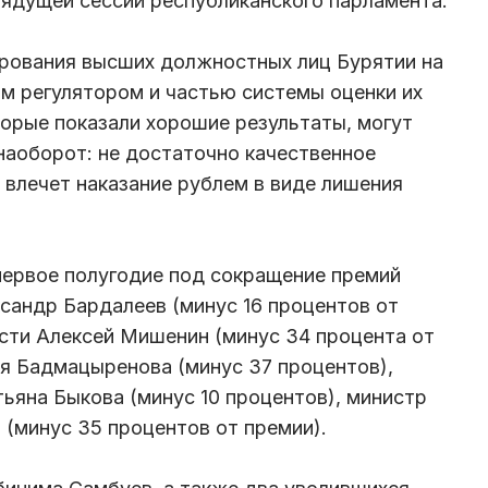
грядущей сессии республиканского парламента.
ирования высших должностных лиц Бурятии на
м регулятором и частью системы оценки их
торые показали хорошие результаты, могут
наоборот: не достаточно качественное
 влечет наказание рублем в виде лишения
 первое полугодие под сокращение премий
сандр Бардалеев (минус 16 процентов от
сти Алексей Мишенин (минус 34 процента от
я Бадмацыренова (минус 37 процентов),
ьяна Быкова (минус 10 процентов), министр
 (минус 35 процентов от премии).