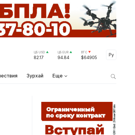
ЦБ USD
ЦБ EUR
BTC
Select Lang
Ру
82.17
94.84
$64905
ествия
Зурхай
Еще