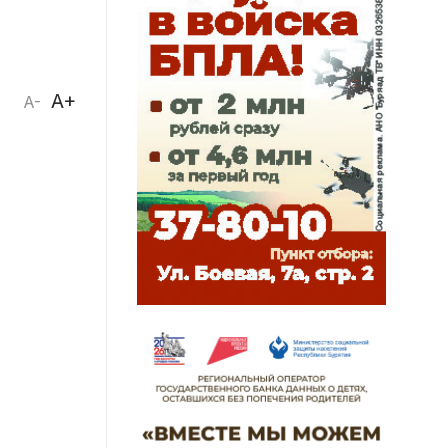
A+
A-