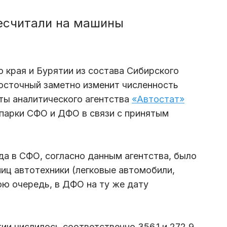
ресчитали на машины
 края и Бурятии из состава Сибирского
осточный заметно изменит численность
рты аналитического агентства
«Автостат»
опарки СФО и ДФО в связи с принятым
да в СФО, согласно данным агентства, было
ниц автотехники (легковые автомобили,
вою очередь, в ДФО на ту же дату
ии числилось соответственно 356,1 и 272,9