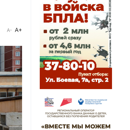
A+
A-