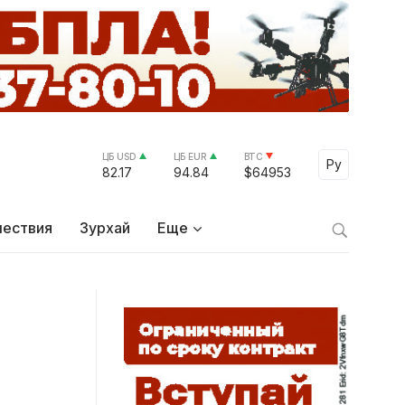
ЦБ USD
ЦБ EUR
BTC
Select Lang
Ру
82.17
94.84
$64953
ествия
Зурхай
Еще