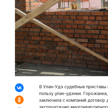
В Улан-Удэ судебные приставы 
пользу улан-удэнки. Горожанка
заключила с компаний договор 
эксплуатацию многоквартирног