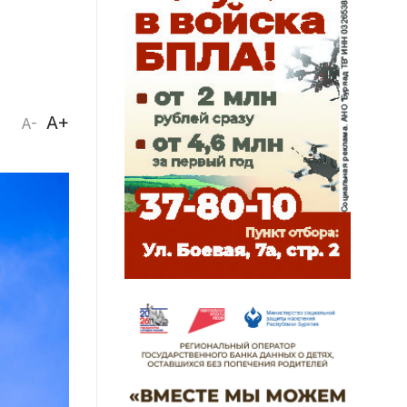
A+
A-