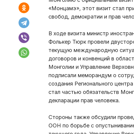
«Монцамэ», этот визит стал пр
свобод, демократии и прав чело
В ходе визита министр иностра
Фолькер Тюрк провели двустор
текущую международную ситуа
договоров и конвенций в облас
Монголии и Управление Верховн
подписали меморандум о сотру
создания Регионального центра
стал частью обязательств Монг
декларации прав человека.
Стороны также обсудили прове
ООН по борьбе с опустынивание
текущего года. Управление Вер