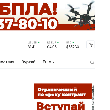
ЦБ USD
ЦБ EUR
BTC
Select Lang
Ру
81.41
94.06
$65280
ествия
Зурхай
Еще