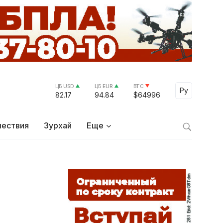
ЦБ USD
ЦБ EUR
BTC
Select Lang
Ру
82.17
94.84
$64996
ествия
Зурхай
Еще