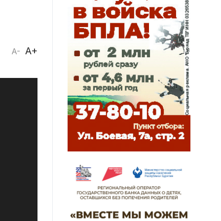
A+
A-