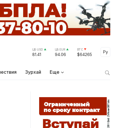
ЦБ USD
ЦБ EUR
BTC
Select Lang
Ру
81.41
94.06
$64265
ествия
Зурхай
Еще