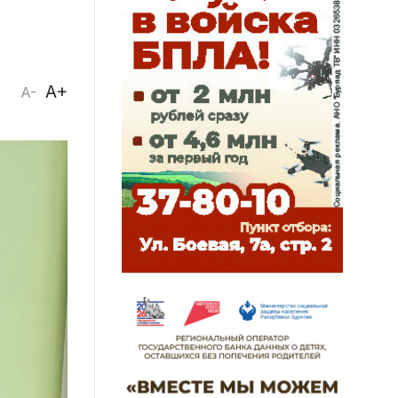
A+
A-