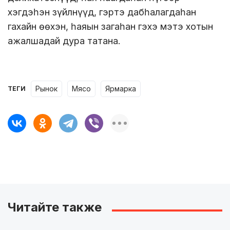
хэгдэһэн зүйлнүүд, гэртэ дабһалагдаһан
гахайн өөхэн, һаяын загаһан гэхэ мэтэ хотын
ажалшадай дура татана.
рынок
мясо
ярмарка
ТЕГИ
Читайте также