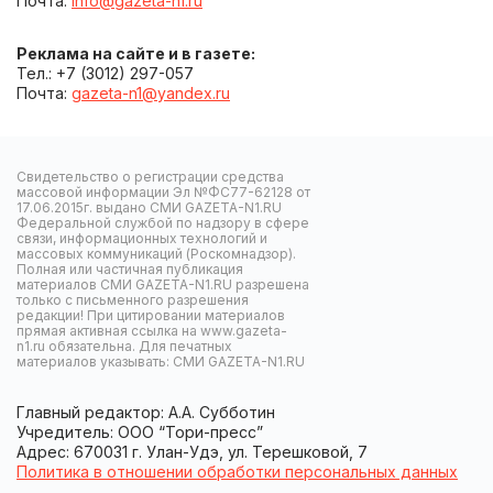
Почта:
info@gazeta-n1.ru
Реклама на сайте и в газете:
Тел.: +7 (3012) 297-057
Почта:
gazeta-n1@yandex.ru
Свидетельство о регистрации средства
массовой информации Эл №ФС77-62128 от
17.06.2015г. выдано СМИ GAZETA-N1.RU
Федеральной службой по надзору в сфере
связи, информационных технологий и
массовых коммуникаций (Роскомнадзор).
Полная или частичная публикация
материалов СМИ GAZETA-N1.RU разрешена
только с письменного разрешения
редакции! При цитировании материалов
прямая активная ссылка на www.gazeta-
n1.ru обязательна. Для печатных
материалов указывать: СМИ GAZETA-N1.RU
Главный редактор: А.А. Субботин
Учредитель: ООО “Тори-пресс”
Адрес: 670031 г. Улан-Удэ, ул. Терешковой, 7
Политика в отношении обработки персональных данных