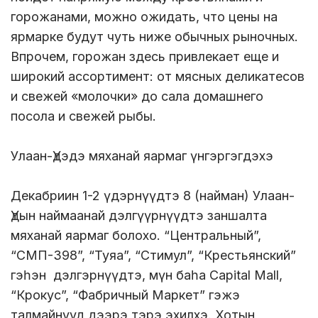
горожанами, можно ожидать, что цены на
ярмарке будут чуть ниже обычных рыночных.
Впрочем, горожан здесь привлекает еще и
широкий ассортимент: от мясных деликатесов
и свежей «молочки» до сала домашнего
посола и свежей рыбы.
Улаан-Үдэдэ мяханай яармаг үнгэргэгдэхэ
Декабриин 1-2 үдэрнүүдтэ 8 (найман) Улаан-
Үдын наймаанай дэлгүүрнүүдтэ заншалта
мяханай яармаг болохо. “Центральный”,
“СМП-398”, “Туяа”, “Стимул”, “Крестьянский”
гэһэн дэлгэрнүүдтэ, мүн баһа Capital Mall,
“Крокус”, “Фабричный Маркет” гэжэ
талмайнууд дээрэ тэрэ эхилхэ. Хотын