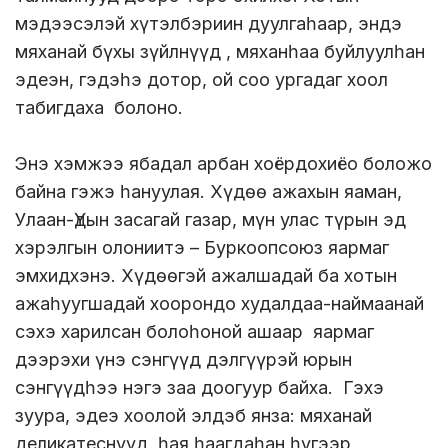
мэдээсэлэй хүтэлбэриин дуулгаһаар, эндэ
мяханай бүхы зүйлнүүд , мяханһаа буйлуулһан
эдеэн, гэдэһэ дотор, ой соо ургадаг хоол
табигдаха болоно.
Энэ хэмжээ ябадал арбан хоёрдохиёо боложо
байна гэжэ һануулая. Хүдөө ажахын яаман,
Улаан-Үдын засагай газар, мүн улас түрын эд
хэрэлгын олониитэ – Буркоопсоюз яармаг
эмхидхэнэ. Хүдөөгэй ажалшадай ба хотын
ажаһуугшадай хоорондо худалдаа-наймаанай
сэхэ харилсан болоһоной ашаар яармаг
дээрэхи үнэ сэнгүүд дэлгүүрэй юрын
сэнгүүдһээ нэгэ заа доогуур байха. Гэхэ
зуура, эдеэ хоолой элдэб янза: мяханай
деликатеснүүд, һая һаагдаһан һүгээр