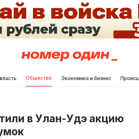
Общество
 власть
Экономика и бизнес
Происш
тили в Улан-Удэ акцию
умок