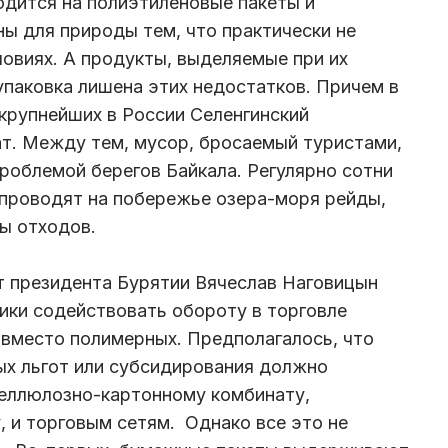
ходится на полиэтиленовые пакеты и
ны для природы тем, что практически не
ловиях. А продукты, выделяемые при их
упаковка лишена этих недостатков. Причем в
 крупнейших в России Селенгинский
т. Между тем, мусор, бросаемый туристами,
проблемой берегов Байкала. Регулярно сотни
 проводят на побережье озера-моря рейды,
ны отходов.
т президента Бурятии Вячеслав Наговицын
ики содействовать обороту в торговле
вместо полимерных. Предполагалось, что
ых льгот или субсидирования должно
целлюлозно-картонному комбинату,
 и торговым сетям. Однако все это не