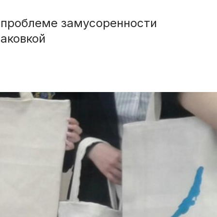
 проблеме замусоренности
паковкой