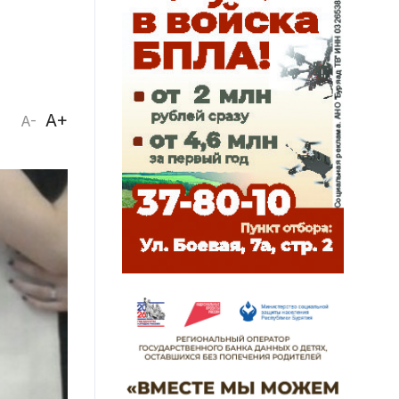
A+
A-