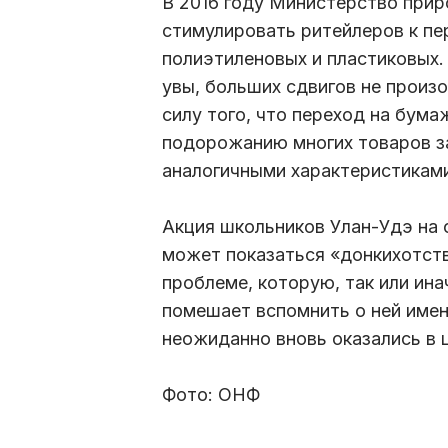
В 2016 году Министерство прир
стимулировать ритейлеров к п
полиэтиленовых и пластиковых.
увы, больших сдвигов не произ
силу того, что переход на бум
подорожанию многих товаров за
аналогичными характеристиками
Акция школьников Улан-Удэ на 
может показаться «донкихотств
проблеме, которую, так или ина
помешает вспомнить о ней имен
неожиданно вновь оказались в
Фото: ОНФ