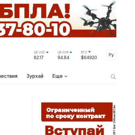
ЦБ USD
ЦБ EUR
BTC
Select Lang
Ру
82.17
94.84
$64920
ествия
Зурхай
Еще