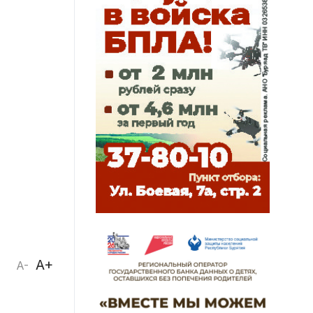
A+
A-