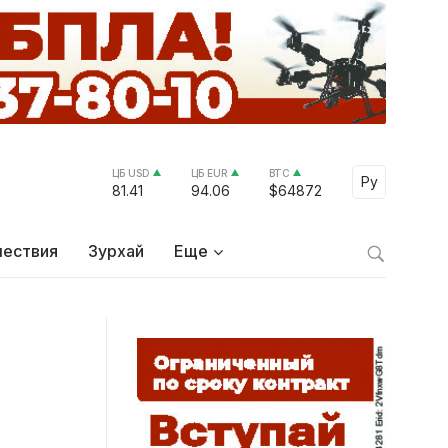
ЦБ USD
ЦБ EUR
BTC
Select Lang
Ру
81.41
94.06
$64872
ествия
Зурхай
Еще