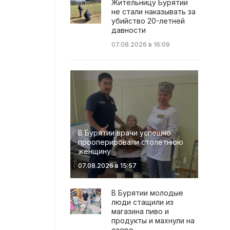
Жительницу Бурятии
не стали наказывать за
убийство 20-летней
давности
07.08.2026 в 16:09
В Бурятии врачи успешно
прооперировали столетнюю
женщину
07.08.2026 в 15:57
В Бурятии молодые
люди стащили из
магазина пиво и
продукты и махнули на
озеро