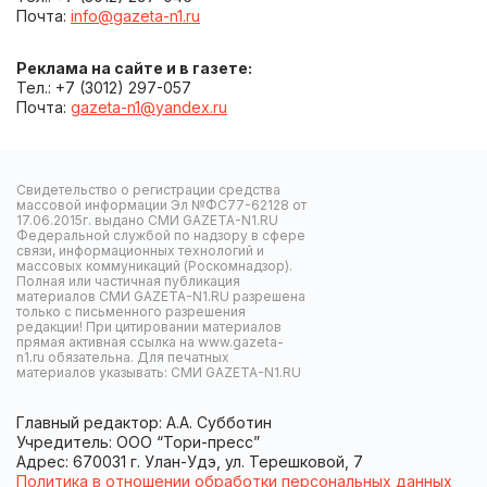
Почта:
info@gazeta-n1.ru
Реклама на сайте и в газете:
Тел.: +7 (3012) 297-057
Почта:
gazeta-n1@yandex.ru
Свидетельство о регистрации средства
массовой информации Эл №ФС77-62128 от
17.06.2015г. выдано СМИ GAZETA-N1.RU
Федеральной службой по надзору в сфере
связи, информационных технологий и
массовых коммуникаций (Роскомнадзор).
Полная или частичная публикация
материалов СМИ GAZETA-N1.RU разрешена
только с письменного разрешения
редакции! При цитировании материалов
прямая активная ссылка на www.gazeta-
n1.ru обязательна. Для печатных
материалов указывать: СМИ GAZETA-N1.RU
Главный редактор: А.А. Субботин
Учредитель: ООО “Тори-пресс”
Адрес: 670031 г. Улан-Удэ, ул. Терешковой, 7
Политика в отношении обработки персональных данных