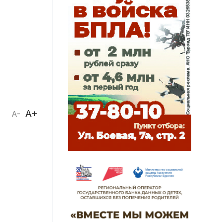
A+
A-