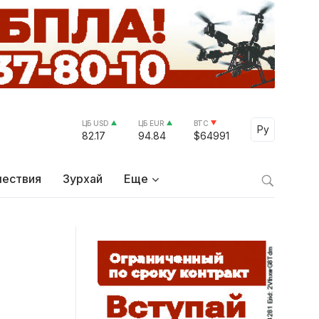
ЦБ USD
ЦБ EUR
BTC
Select Lang
Ру
82.17
94.84
$64991
ествия
Зурхай
Еще