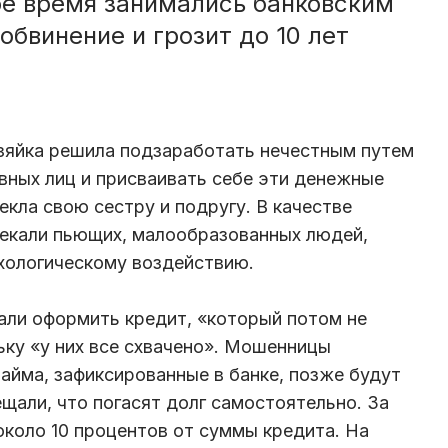
е время занимались банковским
бвинение и грозит до 10 лет
зяйка решила подзаработать нечестным путем
вных лиц и присваивать себе эти денежные
екла свою сестру и подругу. В качестве
екали пьющих, малообразованных людей,
хологическому воздействию.
али оформить кредит, «который потом не
ьку «у них все схвачено». Мошенницы
займа, зафиксированные в банке, позже будут
щали, что погасят долг самостоятельно. За
около 10 процентов от суммы кредита. На