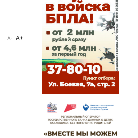
A+
A-