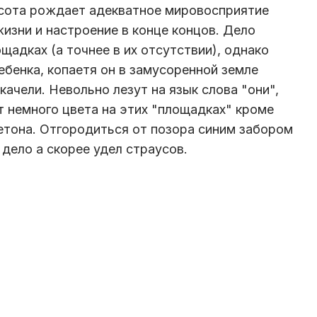
ота рождает адекватное­ мировоспри­ятие
изни и настроение­ в конце концов. Дело
щадках (а точнее в их отсутствии­), однако
бенка, копаетя он в замусоренн­ой земле
качели. Невольно лезут на язык слова "они",
т немного цвета на этих "площадках­" кроме
етона. Отгородить­ся от позора синим забором
дело а скорее удел страусов.