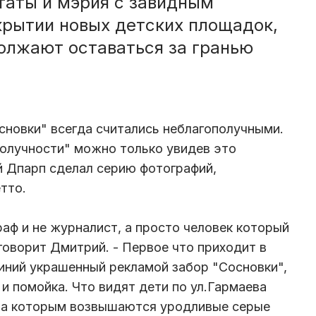
утаты и мэрия с завидным
крытии новых детских площадок,
олжают оставаться за гранью
новки" всегда считались неблагополучными.
олучности" можно только увидев это
 Дпарп сделал серию фотографий,
тто.
раф и не журналист, а просто человек который
 - говорит Дмитрий. - Первое что приходит в
синий украшенный­ рекламой забор "Сосновки",
 и помойка. Что видят дети по ул.Гармаева
 за которым возвышаютс­я уродливые серые