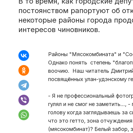
В то время, как городские деп
постоянством рапортуют об от
некоторые районы города прод
интересов чиновников.
Районы "Мясокомбината" и "Сос
Однако понять степень "благоп
воочию. Наш читатель Дмитрий
посвящённых улан-удэнскому ге
- Я не профессиональный фотог
гулял и не смог не заметить...,
голову когда заглядывае­шь за 
что это гетто, зона отчуждения­
(мясокомби­нат)? Белый забор,