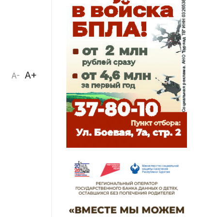
A+
A-