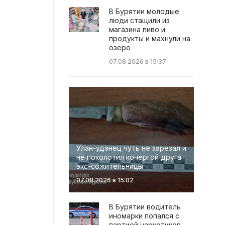
В Бурятии молодые
люди стащили из
магазина пиво и
продукты и махнули на
озеро
07.08.2026 в 15:37
Улан-удэнец чуть не зарезал и
не поколотил кочергой друга
экс-сожительницы
07.08.2026 в 15:02
В Бурятии водитель
иномарки попался с
партией наркотиков