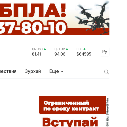
ЦБ USD
ЦБ EUR
BTC
Select Lang
Ру
81.41
94.06
$64595
ествия
Зурхай
Еще