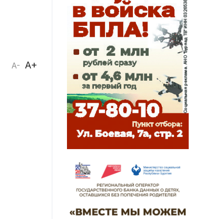
A+
A-