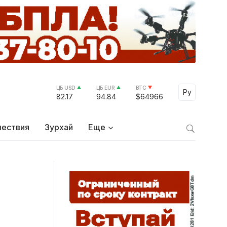
ЦБ USD
ЦБ EUR
BTC
Select Lang
Ру
82.17
94.84
$64966
ествия
Зурхай
Еще