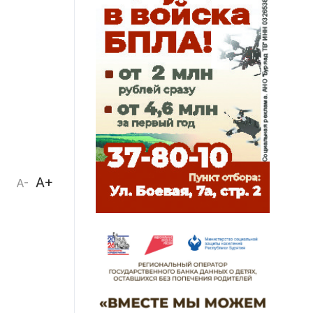
A+
A-