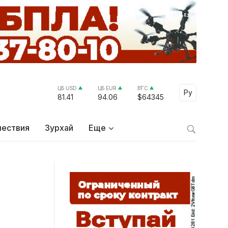
ЦБ USD
ЦБ EUR
BTC
Select Lang
Ру
81.41
94.06
$64345
ествия
Зурхай
Еще