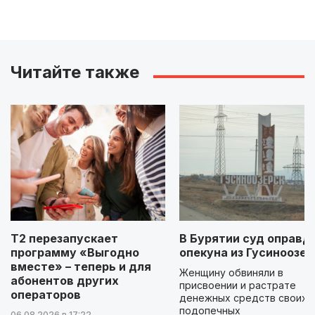
Читайте также
Т2 перезапускает
В Бурятии суд оправд
программу «Выгодно
опекуна из Гусиноозер
вместе» – теперь и для
Женщину обвиняли в
абонентов других
присвоении и растрате
операторов
денежных средств своих
подопечных
06.08.2026 в 17:22