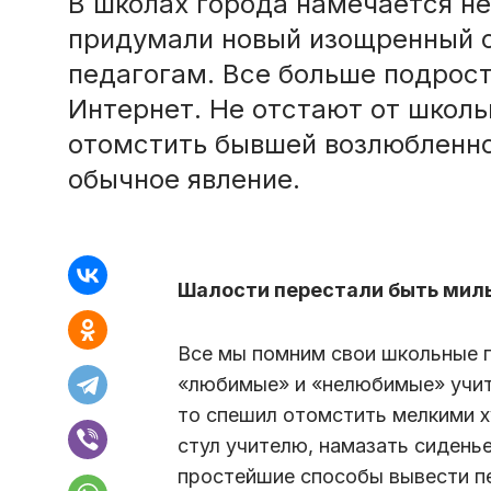
В школах города намечается не
придумали новый изощренный с
педагогам. Все больше подрост
Интернет. Не отстают от школь
отомстить бывшей возлюбленно
обычное явление.
Шалости перестали быть ми
Все мы помним свои школьные г
«любимые» и «нелюбимые» учите
то спешил отомстить мелкими х
стул учителю, намазать сиденье
простейшие способы вывести пе