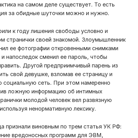
актика на самом деле существует. То есть
ия за обидные шуточки можно и нужно.
рили к году лишения свободы условно и
лом странички своей знакомой. Злоумышленник
нил ее фотографии откровенными снимками
и напоследок сменил ее пароль, чтобы
справить. Другой предприимчивый парень из
ть свой девушке, взломав ее страницу и
ю социальную сеть. При этом намеренно
авив ложную информацию об интимных
транички молодой человек вел развязную
используя ненормативную лексику.
а признали виновным по трем статья УК РФ:
ение вредоносных программ для ЭВМ,