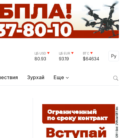
ЦБ USD
ЦБ EUR
BTC
Select Lang
Ру
80.93
93.19
$64634
ествия
Зурхай
Еще