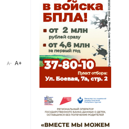
A+
A-