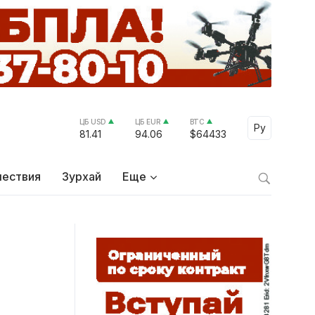
ЦБ USD
ЦБ EUR
BTC
Select Lang
Ру
81.41
94.06
$64433
ествия
Зурхай
Еще