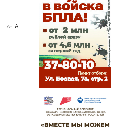
A+
A-