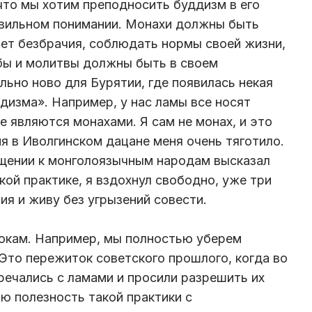
что мы хотим преподносить буддизм в его
авильном понимании. Монахи должны быть
ет безбрачия, соблюдать нормы своей жизни,
бы и молитвы должны быть в своем
льно ново для Бурятии, где появилась некая
дизма». Например, у нас ламы все носят
е являются монахами. Я сам не монах, и это
я в Иволгинском дацане меня очень тяготило.
ащении к монголоязычным народам высказал
кой практике, я вздохнул свободно, уже три
ия и живу без угрызений совести.
токам. Например, мы полностью уберем
 Это пережиток советского прошлого, когда во
речались с ламами и просили разрешить их
ю полезность такой практики с