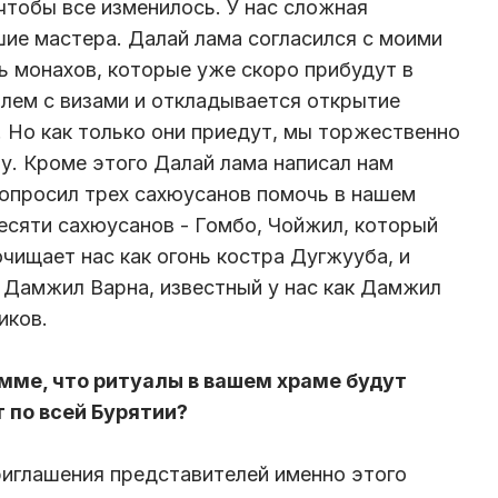
, чтобы все изменилось. У нас сложная
шие мастера. Далай лама согласился с моими
ь монахов, которые уже скоро прибудут в
лем с визами и откладывается открытие
Но как только они приедут, мы торжественно
у. Кроме этого Далай лама написал нам
 попросил трех сахюусанов помочь в нашем
десяти сахюусанов - Гомбо, Чойжил, который
очищает нас как огонь костра Дугжууба, и
 Дамжил Варна, известный у нас как Дамжил
иков.
умме, что ритуалы в вашем храме будут
т по всей Бурятии?
приглашения представителей именно этого