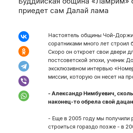
Буддийская община «Ламрим» о
приедет сам Далай лама
Настоятель общины Чой-Доржи 
соратниками много лет строил 
Скоро он откроет свои двери 
постсоветской эпохи, ученик Д
эксклюзивном интервью «Номер
миссии, которую он несет на п
- Александр Нимбуевич, сколь
наконец-то обрела свой даца
- Еще в 2005 году мы получили 
строиться гораздо позже - в 20