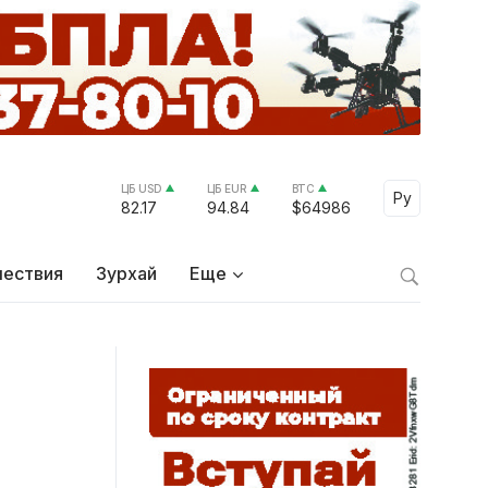
ЦБ USD
ЦБ EUR
BTC
Select Lang
Ру
82.17
94.84
$64986
ествия
Зурхай
Еще