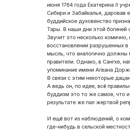
июня 1764 года Екатерина II уч
Сибири и Забайкалья, даровав 
буддийское духовенство призна
Тары. В наши дни этой богиней
Звучит это несколько комично, 
восстановлении разрушенных в 1
мысль, что аналогично должны 
правители. Однако, в Сангхе, н
упоминание имени Агвана Доржи
В связи с этим некоторые даца
А ведь он, по идее, всё правил
буддизм это то же самое, что и
результате же пал жертвой реп
И ещё вот из наблюдений, о ко
где-нибудь в сельской местност