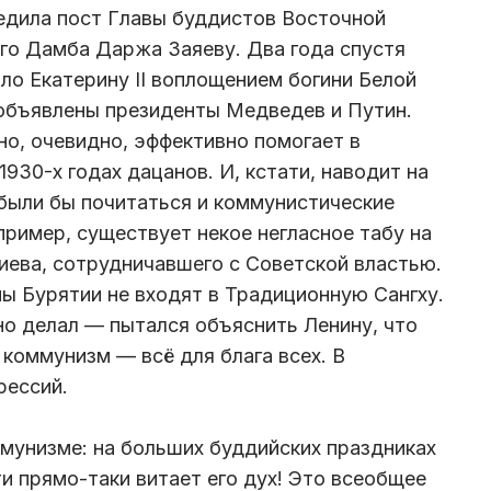
редила пост Главы буддистов Восточной
его Дамба Даржа Заяеву. Два года спустя
ло Екатерину II воплощением богини Белой
 объявлены президенты Медведев и Путин.
но, очевидно, эффективно помогает в
930-х годах дацанов. И, кстати, наводит на
были бы почитаться и коммунистические
апример, существует некое негласное табу на
ева, сотрудничавшего с Советской властью.
ны Бурятии не входят в Традиционную Сангху.
ьно делал — пытался объяснить Ленину, что
 коммунизм — всё для блага всех. В
рессий.
ммунизме: на больших буддийских праздниках
и прямо-таки витает его дух! Это всеобщее