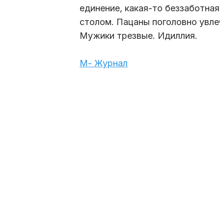
единение, какая-то беззаботна
столом. Пацаны поголовно увле
Мужики трезвые. Идиллия.
М- Журнал