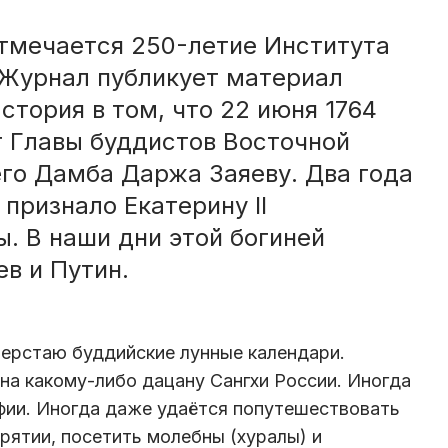
 отмечается 250-летие Института
Журнал публикует материал
стория в том, что 22 июня 1764
ст Главы буддистов Восточной
его Дамба Даржа Заяеву. Два года
признало Екатерину II
. В наши дни этой богиней
в и Путин.
 верстаю буддийские лунные календари.
на какому-либо дацану Сангхи России. Иногда
фии. Иногда даже удаётся попутешествовать
рятии, посетить молебны (хуралы) и