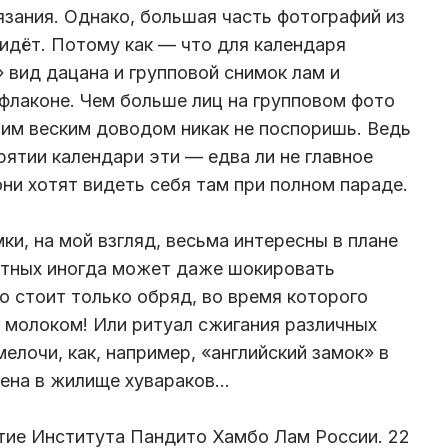
зания. Однако, большая часть фотографий из
 идёт. Потому как — что для календаря
 вид дацана и групповой снимок лам и
 флаконе. Чем больше лиц на групповом фото
им веским доводом никак не поспоришь. Ведь
рятии календари эти — едва ли не главное
ни хотят видеть себя там при полном параде.
и, на мой взгляд, весьма интересны в плане
стных иногда может даже шокировать
о стоит только обряд, во время которого
 молоком! Или ритуал сжигания различных
елочи, как, например, «английский замок» в
лена в жилище хувараков…
тие Института Пандито Хамбо Лам России. 22