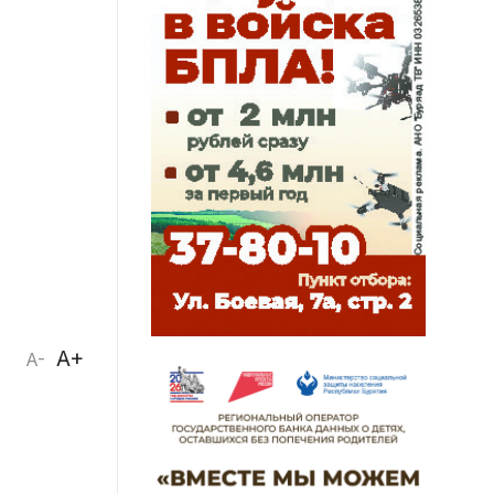
A+
A-