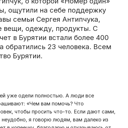
ипчук, о которой «Номер один»
ы, ощутили на себе поддержку
авы семьи Сергея Антипчука,
 вещи, одежду, продукты. С
чет в Бурятии встали более 400
а обратились 23 человека. Всем
тво Бурятии.
ей уже одели полностью. А люди все
рашивают: «Чем вам помочь? Что
овек, чтобы просить что-то. Если дают сами,
т неудобно, я говорю людям, вам далеко из
ет в копеечку, благодарю и отказываюсь от