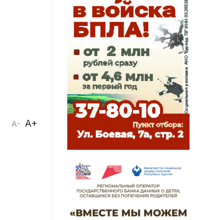
A+
A-