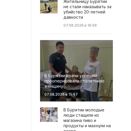
Жительницу Бурятии
не стали наказывать за
убийство 20-летней
давности
07.08.2026 в 16:09
В Бурятии врачи успешно
прооперировали столетнюю
женщину
07.08.2026 в 15:57
В Бурятии молодые
люди стащили из
магазина пиво и
продукты и махнули на
озеро