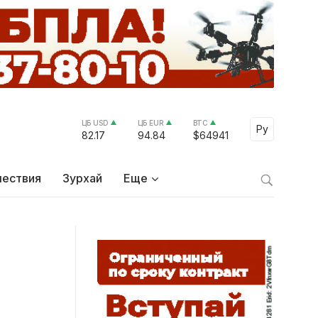
ЦБ USD
ЦБ EUR
BTC
Select Lang
Ру
82.17
94.84
$64941
ествия
Зурхай
Еще