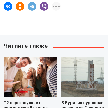
Читайте также
Т2 перезапускает
В Бурятии суд оправд
программу «Выгодно
опекуна из Гусиноозер