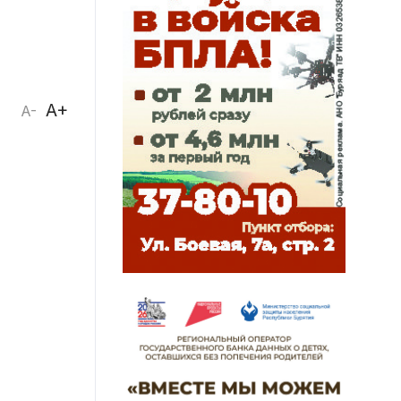
A+
A-