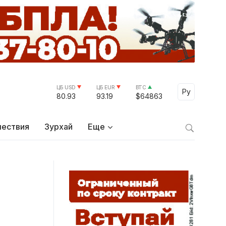
ЦБ USD
ЦБ EUR
BTC
Select Lang
Ру
80.93
93.19
$64863
ествия
Зурхай
Еще