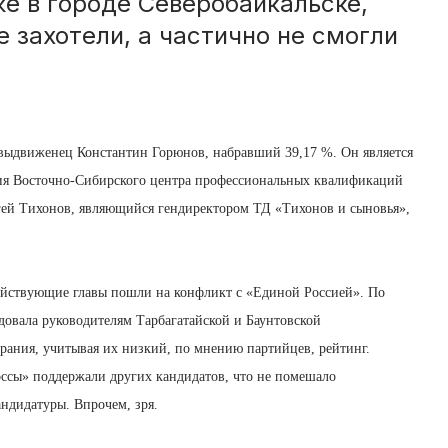
же в городе Северобайкальске,
 захотели, а частично не смогли
овыдвиженец Константин Горюнов, набравший 39,17 %. Он является
ния Восточно-Сибирского центра профессиональных квалификаций
гей Тихонов, являющийся гендиректором ТД «Тихонов и сыновья»,
действующие главы пошли на конфликт с «Единой Россией». По
довала руководителям Тарбагатайской и Баунтовской
рания, учитывая их низкий, по мнению партийцев, рейтинг.
оссы» поддержали других кандидатов, что не помешало
андидатуры. Впрочем, зря.