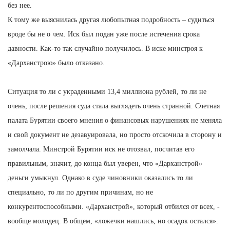
без нее.
К тому же выяснилась другая любопытная подробность – судиться
вроде бы не о чем. Иск был подан уже после истечения срока
давности. Как-то так случайно получилось. В иске минстроя к
«Дарханстрою» было отказано.
Ситуация то ли с украденными 13,4 миллиона рублей, то ли не
очень, после решения суда стала выглядеть очень странной. Счетная
палата Бурятии своего мнения о финансовых нарушениях не меняла
и свой документ не дезавуировала, но просто отскочила в сторону и
замолчала. Минстрой Бурятии иск не отозвал, посчитав его
правильным, значит, до конца был уверен, что «Дарханстрой»
деньги умыкнул. Однако в суде чиновники оказались то ли
специально, то ли по другим причинам, но не
конкурентоспособными. «Дарханстрой», который отбился от всех, -
вообще молодец. В общем, «ложечки нашлись, но осадок остался».