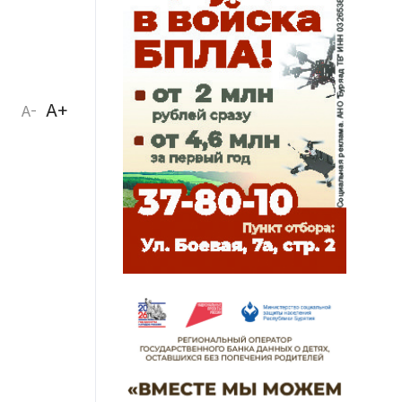
A+
A-