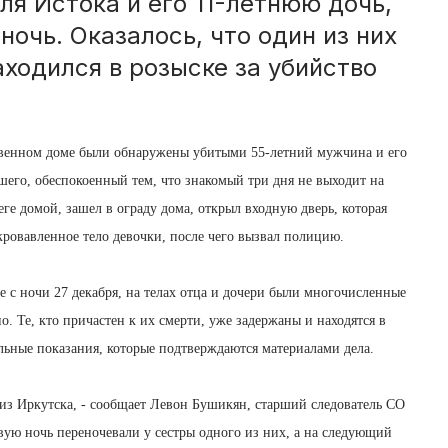
я Истока и его 11-летнюю дочь,
очь. Оказалось, что один из них
аходился в розыске за убийство
ственном доме были обнаружены убитыми 55-летний мужчина и его
бшего, обеспокоенный тем, что знакомый три дня не выходит на
еге домой, зашел в ограду дома, открыл входную дверь, которая
окровавленное тело девочки, после чего вызвал полицию.
е с ночи 27 декабря, на телах отца и дочери были многочисленные
. Те, кто причастен к их смерти, уже задержаны и находятся в
льные показания, которые подтверждаются материалами дела.
 из Иркутска, - сообщает Левон Бушикян, старший следователь СО
ую ночь переночевали у сестры одного из них, а на следующий