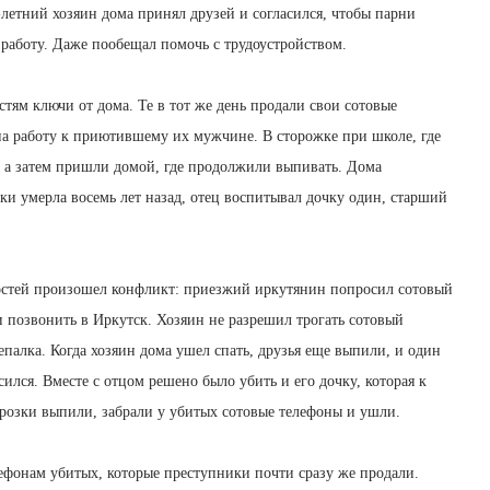
-летний хозяин дома принял друзей и согласился, чтобы парни
т работу. Даже пообещал помочь с трудоустройством.
стям ключи от дома. Те в тот же день продали свои сотовые
на работу к приютившему их мужчине. В сторожке при школе, где
 а затем пришли домой, где продолжили выпивать. Дома
чки умерла восемь лет назад, отец воспитывал дочку один, старший
гостей произошел конфликт: приезжий иркутянин попросил сотовый
и позвонить в Иркутск. Хозяин не разрешил трогать сотовый
репалка. Когда хозяин дома ушел спать, друзья еще выпили, и один
ился. Вместе с отцом решено было убить и его дочку, которая к
орозки выпили, забрали у убитых сотовые телефоны и ушли.
ефонам убитых, которые преступники почти сразу же продали.