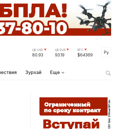
ЦБ USD
ЦБ EUR
BTC
Select Lang
Ру
80.93
93.19
$64369
ествия
Зурхай
Еще