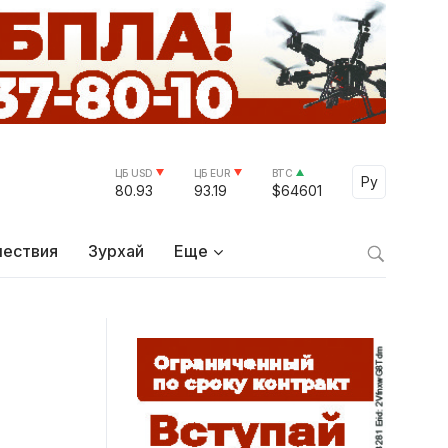
ЦБ USD
ЦБ EUR
BTC
Select Lang
Ру
80.93
93.19
$64601
ествия
Зурхай
Еще