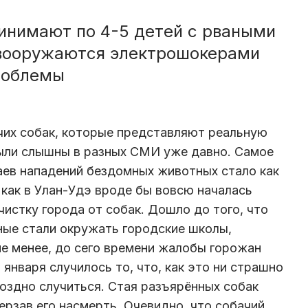
инимают по 4-5 детей с рваными
 вооружаются электрошокерами
роблемы
чих собак, которые представляют реальную
были слышны в разных СМИ уже давно. Самое
аев нападений бездомных животных стало как
я как в Улан-Удэ вроде бы вовсю началась
истку города от собак. Дошло до того, что
ные стали окружать городские школы,
не менее, до сего времени жалобы горожан
 января случилось то, что, как это ни страшно
поздно случиться. Стая разъярённых собак
терзав его насмерть. Очевидно, что собачий