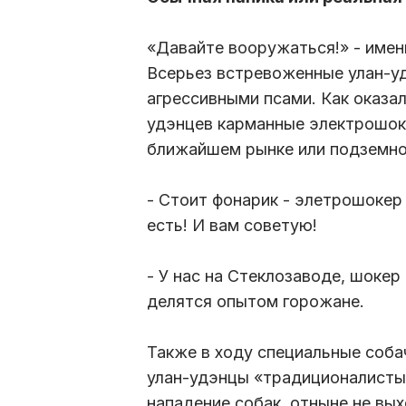
«Давайте вооружаться!» - именн
Всерьез встревоженные улан-у
агрессивными псами. Как оказал
удэнцев карманные электрошок
ближайшем рынке или подземно
- Стоит фонарик - элетрошокер 
есть! И вам советую!
- У нас на Стеклозаводе, шокер
делятся опытом горожане.
Также в ходу специальные соба
улан-удэнцы «традиционалисты
нападение собак, отныне не вы