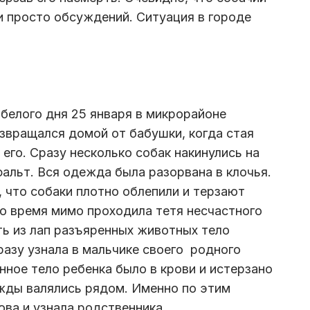
и просто обсуждений. Ситуация в городе
белого дня 25 января в микрорайоне
озвращался домой от бабушки, когда стая
его. Сразу несколько собак накинулись на
фальт. Вся одежда была разорвана в клочья.
 что собаки плотно облепили и терзают
то время мимо проходила тетя несчастного
ть из лап разъяренных животных тело
разу узнала в мальчике своего родного
ное тело ребенка было в крови и истерзано
жды валялись рядом. Именно по этим
ва и узнала родственника.