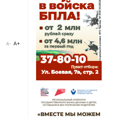
A+
A-