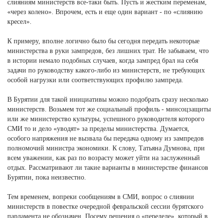
слияниям министерств все-таки быть. Пусть и жестким переменам,
«через колено». Впрочем, есть и еще один вариант - по «слиянию
кресел».
К примеру, вполне логично было бы сегодня передать некоторые
министерства в руки зампредов, без лишних трат. Не забываем, что
в истории немало подобных случаев, когда зампред брал на себя
задачи по руководству какого-либо из министерств, не требующих
особой нагрузки или соответствующих профилю зампреда.
В Бурятии для такой инициативы можно подобрать сразу несколько
министерств. Возьмем тот же социальный профиль - минсоцзащиты
или же министерство культуры, успешного руководителя которого
СМИ то и дело «уводят» за пределы министерства. Думается,
особого напряжения не вызвала бы передача одному из зампредов
полномочий министра экономики. К слову, Татьяна Думнова, при
всем уважении, как раз по возрасту может уйти на заслуженный
отдых. Рассматривают ли такие варианты в министерстве финансов
Бурятии, пока неизвестно.
Тем временем, вопреки сообщениям в СМИ, вопрос о слиянии
министерств в повестке очередной февральской сессии бурятского
парламента не обозначен. Посему решения о «переделе», который в